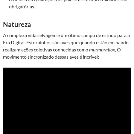
obrigatórias.
Natureza
A complexa vida selvagem é um ótimo campo de estudo para a
Era Digital. Estorninhos são aves que quando estão em bando
realizam ações coletivas conhecidas como
murmuration,
O
movimento sincronizado dessas aves é incrível: