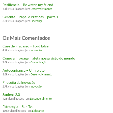
Resiliência – Be water, my friend
4.1k visualizações
|
em
Desenvolvimento
Gerente – Papel e Práticas – parte 1
3.6k visualizações
|
em
Liderança
Os Mais Comentados
Case de Fracasso – Ford Edsel
4.7k visualizações
|
em
Inovação
Como a linguagem afeta nossa visão do mundo
7.6k visualizações
|
em
Comunicação
Autoconfiança – Um relato
1.6k visualizações
|
em
Desenvolvimento
Filosofia da Inovação
2.7k visualizações
|
em
Inovação
Sapiens 2.0
423 visualizações
|
em
Desenvolvimento
Estratégia – Sun Tzu
10.6k visualizações
|
em
Liderança