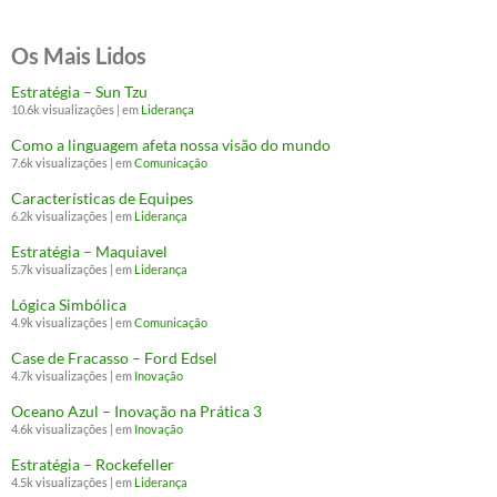
Os Mais Lidos
Estratégia – Sun Tzu
10.6k visualizações
|
em
Liderança
Como a linguagem afeta nossa visão do mundo
7.6k visualizações
|
em
Comunicação
Características de Equipes
6.2k visualizações
|
em
Liderança
Estratégia – Maquiavel
5.7k visualizações
|
em
Liderança
Lógica Simbólica
4.9k visualizações
|
em
Comunicação
Case de Fracasso – Ford Edsel
4.7k visualizações
|
em
Inovação
Oceano Azul – Inovação na Prática 3
4.6k visualizações
|
em
Inovação
Estratégia – Rockefeller
4.5k visualizações
|
em
Liderança