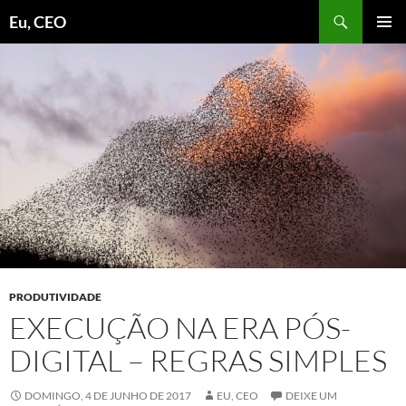
Pular
Pesquisar
Eu, CEO
para
MENU
o
PRINCI
conteúdo
PRODUTIVIDADE
EXECUÇÃO NA ERA PÓS-
DIGITAL – REGRAS SIMPLES
DOMINGO, 4 DE JUNHO DE 2017
EU, CEO
DEIXE UM