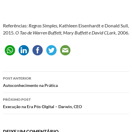
Referências:
Regras Simples
, Kathleen Eisenhardt e Donald Sull,
2015.
O Tao de Warren Buffett, Mary Buffett e David CLark,
2006.
Navegação
POST ANTERIOR
de
Autoconhecimento na Prática
posts
PRÓXIMO POST
Execução na Era Pós-Digital – Darwin, CEO
DEIXE UM COMENTÁRIO